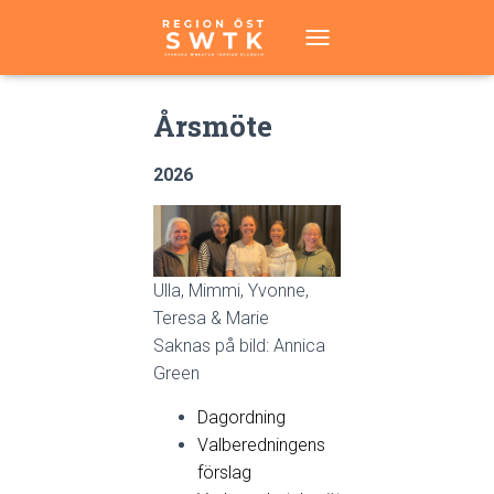
T
O
G
Årsmöte
G
L
E
2026
N
A
V
I
G
A
Ulla, Mimmi, Yvonne,
T
Teresa & Marie
I
Saknas på bild: Annica
O
N
Green
Dagordning
Valberedningens
förslag