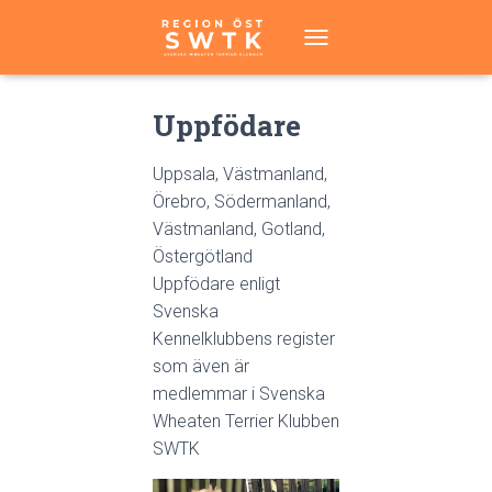
T
O
G
Uppfödare
G
L
E
Uppsala, Västmanland,
N
Örebro, Södermanland,
A
V
Västmanland, Gotland,
I
Östergötland
G
Uppfödare enligt
A
T
Svenska
I
Kennelklubbens register
O
som även är
N
medlemmar i Svenska
Wheaten Terrier Klubben
SWTK