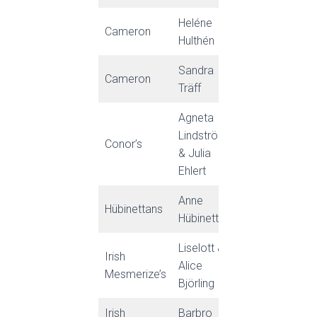
Heléne
Cameron
Norrlund 122
Hulthén
Sandra
Cameron
Fröslunda 23
Träff
Agneta
Lindström
Conor’s
Mårdstigen 1
& Julia
Ehlert
Anne
Hübinettans
Lospånga Byv
Hübinette
Liselott &
Irish
Skolmästareg
Alice
Mesmerize’s
53
Björling
Irish
Barbro