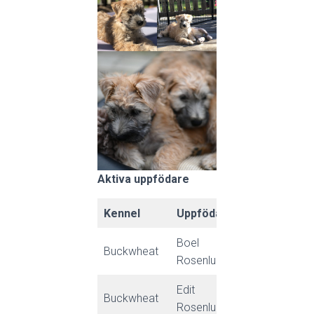
Aktiva uppfödare
Kennel
Uppfödare
Adress
Boel
Buckwheat
Kringelvägen 
Rosenlund
Edit
Buckwheat
Alphyddeväge
Rosenlund