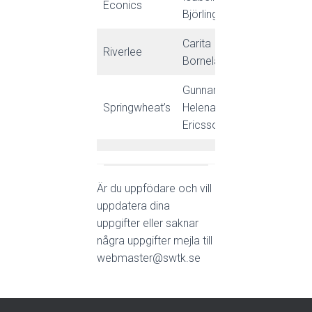
Econics
Björling
Carita
Grönstenssl
Riverlee
Borneland
25
Gunnar &
Springwheat’s
Helena
Lokförargat
Ericsson
Är du uppfödare och vill
uppdatera dina
uppgifter eller saknar
några uppgifter mejla till
webmaster@swtk.se