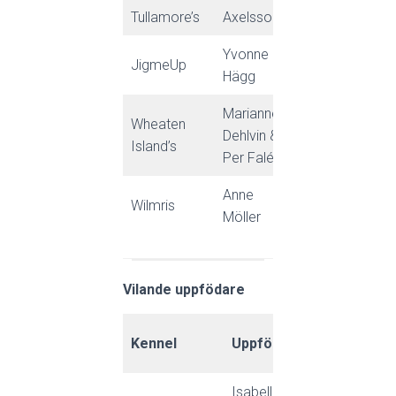
Idegransv 36
Tullamore’s
Axelsson
Yvonne
JigmeUp
Åsvägen 7
Hägg
Marianne
Wheaten
Marielunds G
Dehlvin &
Island’s
väg 17
Per Faléus
Anne
Wilmris
Kuskvägen 4
Möller
Vilande uppfödare
Kennel
Uppfödare
Adress
Isabella